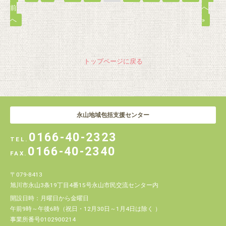
前
へ
へ
»
トップページに戻る
永山地域包括
支援センター
0166-40-2323
TEL.
0166-40-2340
FAX.
〒079-8413
旭川市永山3条19丁目4番15号永山市民交流センター内
開設日時：月曜日から金曜日
午前9時～午後6時（祝日・12月30日～1月4日は除く ）
事業所番号0102900214