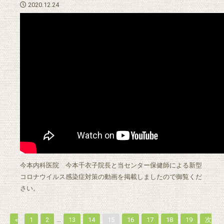
2020.12.24
今本内科医院 今本千衣子院長と当センター保健師による新型
コロナウイルス感染症対策の動画を掲載しましたので御覧くだ
さい。
«
1
2
…
13
14
15
16
17
18
19
次